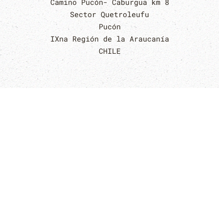
Camino Pucón- Caburgua km 8
Sector Quetroleufu
Pucón
IXna Región de la Araucanía
CHILE
¿CÓMO ENCONTRARNOS?
DESDE EL MUNDO
Kari Mapu se encuentra a :
12000 km de Paris,
9000 km de Nueva York,